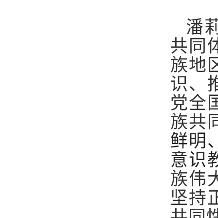
潘
共同
族地
识、
党全
族共
鲜明
意识
族伟
坚持
共
同