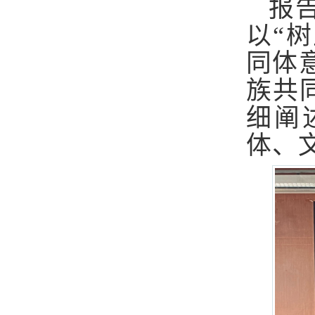
报
以
“
同体
族共
细阐
体
、