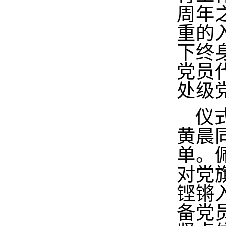
周年
重的
下终
党员
处级
仪
黄晨
单。
对党
铿锵
备党