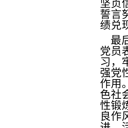
坚贞
誓言
绩兑
最
党员
习，
强党
作用
色社
性锻
良作
进，