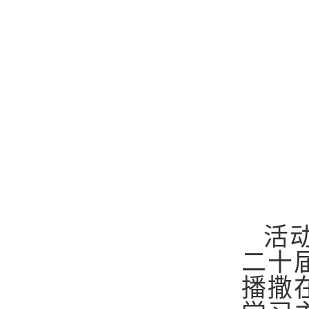
活
二十
播撒