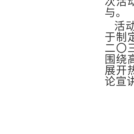
次活
与。
活
于制
二〇
围绕
展开
论宣